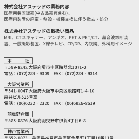
株式会社アステッドの業務内容
医療用装置販売(中古品売買含む)、
医療用装置の廃棄・移設・機種交換に伴う撤去・処分
株式会社アステッドの取扱い商品
MRI、CTスキャナー、アンギオ、PET & PET/CT、
超音波診断装
置、一般撮影装置、X線テレビ、CR/DR、
内視鏡、外科用イメージ
本 社
〒599-8242 大阪府堺市中区陶器北1071-2
電話：(072)284‐9309 FAX：(072)284‐9314
大阪営業所
〒541-0047 大阪府大阪市中央区淡路町1-4-10
森井ビル515号室
電話：(06)6232‐2320 FAX：(06)6926-8619
羽曳野倉庫
〒583-0876 大阪府羽曳野市伊賀4丁目6-8
神戸営業所
〒652-0873 兵庫県神戸市兵庫区金平町1丁目10番11号