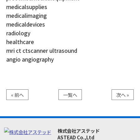
medicalsupplies
medicalimaging
medicaldevices
radiology
healthcare
mri ct ctscanner ultrasound
angio angiography
« 前へ
一覧へ
次へ »
株式会社アステッド
ASTEAD Co.,Ltd