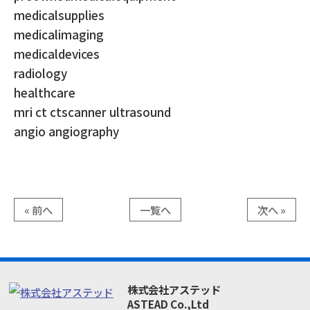
medicalsupplies
medicalimaging
medicaldevices
radiology
healthcare
mri ct ctscanner ultrasound
angio angiography
« 前へ
一覧へ
次へ »
株式会社アステッド
ASTEAD Co.,Ltd