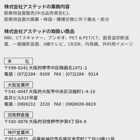
株式会社アステッドの業務内容
医療用装置販売(中古品売買含む)、
医療用装置の廃棄・移設・機種交換に伴う撤去・処分
株式会社アステッドの取扱い商品
MRI、CTスキャナー、アンギオ、PET & PET/CT、
超音波診断装
置、一般撮影装置、X線テレビ、CR/DR、
内視鏡、外科用イメージ
本 社
〒599-8242 大阪府堺市中区陶器北1071-2
電話：(072)284‐9309 FAX：(072)284‐9314
大阪営業所
〒541-0047 大阪府大阪市中央区淡路町1-4-10
森井ビル515号室
電話：(06)6232‐2320 FAX：(06)6926-8619
羽曳野倉庫
〒583-0876 大阪府羽曳野市伊賀4丁目6-8
神戸営業所
〒652-0873 兵庫県神戸市兵庫区金平町1丁目10番11号