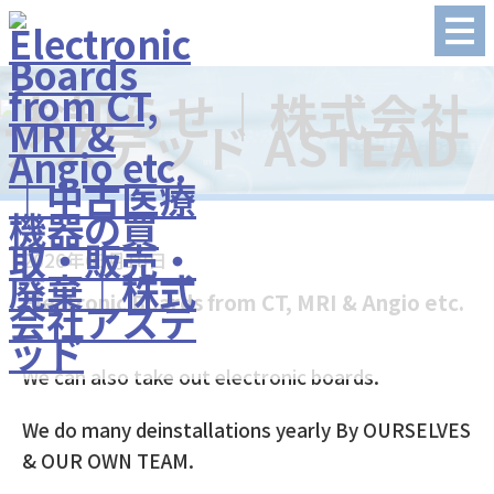
2026年03月18日
Electronic Boards from CT, MRI & Angio etc.
We can also take out electronic boards.
We do many deinstallations yearly By OURSELVES
& OUR OWN TEAM.