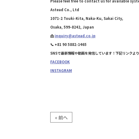
Please feel free to contact us for available sys
Astead Co., Ltd
1071-2 Touki-Kita, Naka-Ku, Sakai City,
Osaka, 599-8242, Japan
📩
inquiry@astead.co.jp
📞 +81 90 5882-1465
SNSで最新情報や動画を発信しています！下記リンクよ
FACEBOOK
INSTAGRAM
« 前へ