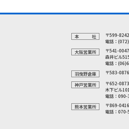
〒599-82
本 社
電話：(072)
〒541-00
大阪営業所
森井ビル51
電話：(06)6
〒583-08
羽曳野倉庫
〒652-0
神戸営業所
木下ビル10
電話：090-3
〒869-0
熊本営業所
、
電話：070-5