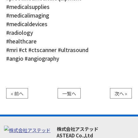
#medicalsupplies
#medicalimaging
#medicaldevices
#radiology
#healthcare
#mri #ct #ctscanner #ultrasound
#angio #angiography
« 前へ
一覧へ
次へ »
株式会社アステッド
ASTEAD Co.,Ltd