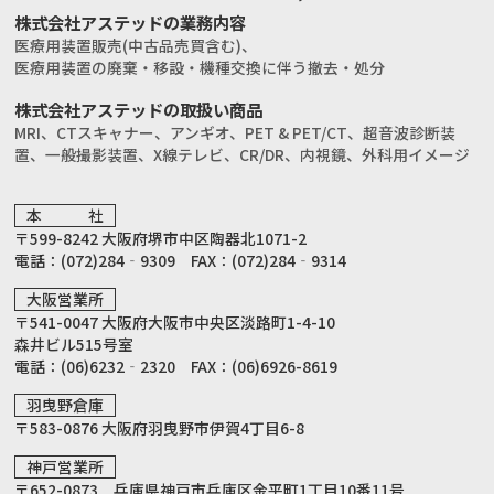
株式会社アステッドの業務内容
医療用装置販売(中古品売買含む)、
医療用装置の廃棄・移設・機種交換に伴う撤去・処分
株式会社アステッドの取扱い商品
MRI、CTスキャナー、アンギオ、PET & PET/CT、
超音波診断装
置、一般撮影装置、X線テレビ、CR/DR、
内視鏡、外科用イメージ
本 社
〒599-8242 大阪府堺市中区陶器北1071-2
電話：(072)284‐9309 FAX：(072)284‐9314
大阪営業所
〒541-0047 大阪府大阪市中央区淡路町1-4-10
森井ビル515号室
電話：(06)6232‐2320 FAX：(06)6926-8619
羽曳野倉庫
〒583-0876 大阪府羽曳野市伊賀4丁目6-8
神戸営業所
〒652-0873 兵庫県神戸市兵庫区金平町1丁目10番11号